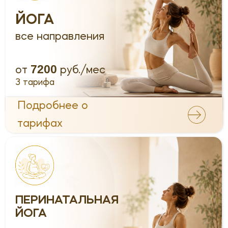
ЦИГУН
+ТАЙЦЗИЦЮАНЬ
все направления
7200
от
руб./мес
3 тарифа
Подробнее о
тарифах
ЦИГУН
оздоровительный
7920
от
руб./мес