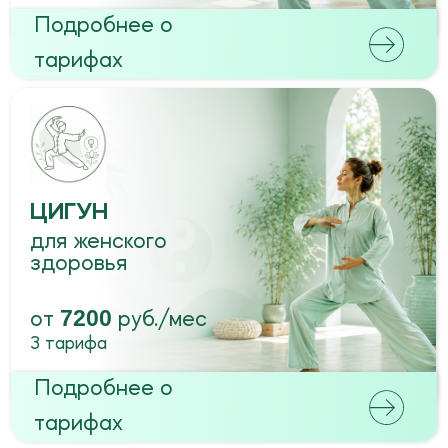
ТАЙЦЗИЦЮАНЬ
7200
от
руб./мес
3 тарифа
Подробнее о
тарифах
НЭЙГУН
И ТАЙЦЗИЦЮАНЬ
с Марией Кузмицкой
6480
от
руб./мес
3 тарифа