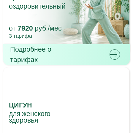
тарифах
НЭЙГУН
И ТАЙЦЗИЦЮАНЬ
с Марией Кузмицкой
от
6480
руб./мес
3 тарифа
Подробнее о
тарифах