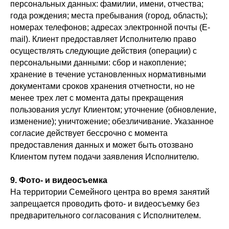
персональных данных: фамилии, имени, отчества;
года рождения; места пребывания (город, область);
ЙОГА
номерах телефонов; адресах электронной почты (E-
mail). Клиент предоставляет Исполнителю право
осуществлять следующие действия (операции) с
Максимум направлений
персональными данными: сбор и накопление;
хранение в течение установленных нормативными
документами сроков хранения отчетности, но не
ЙОГА + ЦИГУН
менее трех лет с момента даты прекращения
+ ТАЙЦЗИЦЮАНЬ
пользования услуг Клиентом; уточнение (обновление,
изменение); уничтожение; обезличивание. Указанное
согласие действует бессрочно с момента
от
7200
руб./мес
предоставления данных и может быть отозвано
3 тарифа
Клиентом путем подачи заявления Исполнителю.
Подробнее о
9. Фото- и видеосъемка
тарифах
На территории Семейного центра во время занятий
запрещается проводить фото- и видеосъемку без
предварительного согласования с Исполнителем.