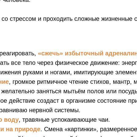
я со стрессом и проходить сложные жизненные с
реагировать,
«сжечь» избыточный адренали
вать все тело через физическое движение: эне
движения руками и ногами, имитирующие элемен
ние
, громкое ритмичное чтение стихов, мантр, 
 желательно заняться мытьём полов или посуд
ое действие создаст в организме состояние пр
ыравниваю нервной системы.
ю воду
, травяные успокаивающие чаи.
и на природе
. Смена «картинки», размеренное