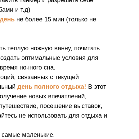
тавить таймер и разрешить себе
бами и т.д)
 день
не более 15 мин (только не
ть теплую ножную ванну, почитать
создать оптимальные условия для
время ночного сна.
моций, связанных с текущей
ельный
день полного отдыха!
В этот
получение новых впечатлений,
 путешествие, посещение выставок,
айтесь не использовать для отдыха и
е самые маленькие.