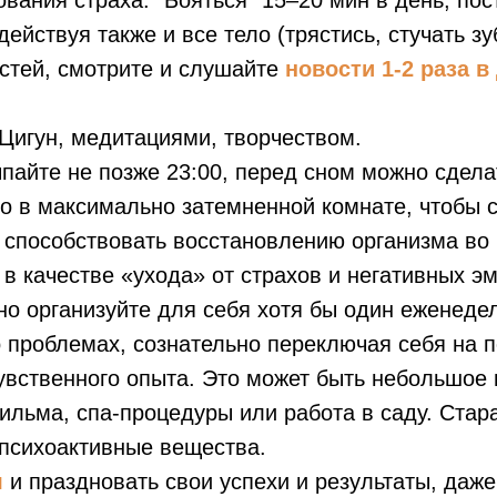
вания страха: "Бояться" 15–20 мин в день, пос
ействуя также и все тело (трястись, стучать зу
стей, смотрите и слушайте
новости 1-2 раза в
 Цигун, медитациями, творчеством.
ыпайте не позже 23:00, перед сном можно сдела
но в максимально затемненной комнате, чтобы 
 способствовать восстановлению организма во 
 в качестве «ухода» от страхов и негативных э
ьно организуйте для себя хотя бы один еженед
о проблемах, сознательно переключая себя на 
чувственного опыта. Это может быть небольшое
ильма, спа-процедуры или работа в саду. Стар
 психоактивные вещества.
я
и праздновать свои успехи и результаты, даж