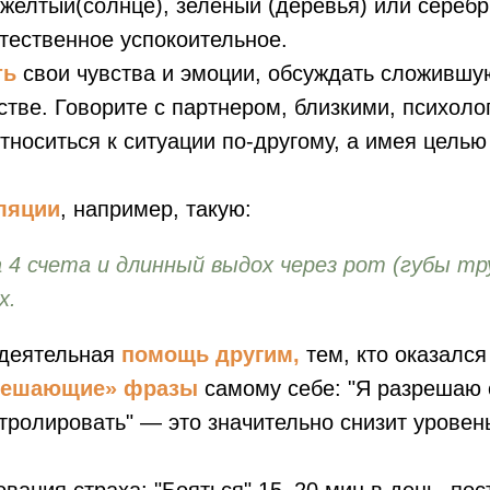
 желтый(солнце), зеленый (деревья) или серебр
стественное успокоительное.
ть
свои чувства и эмоции, обсуждать сложившую
стве. Говорите с партнером, близкими, психолог
тноситься к ситуации по-другому, а имея целью
ляции
, например, такую:
 4 счета и длинный выдох через рот (губы тр
х.
 деятельная
помощь другим,
тем, кто оказался
решающие» фразы
самому себе: "Я разрешаю 
нтролировать" — это значительно снизит уровен