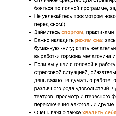
Отличное средство для отреагиро
бояться по полной программе, зад
Не увлекайтесь просмотром ново
перед сном!)
Займитесь
спортом
, практиками
Важно наладить
режим сна
: зас
бумажную книгу; спать желатель
выработки гормона мелатонина и
Если вы ушли с головой в работу
стрессовой ситуацией, обязател
день важно не думать о работе, 
различного рода удовольствий, 
театров, просмотр интересного ф
переключения алкоголь и другие
Очень важно также
хвалить себ