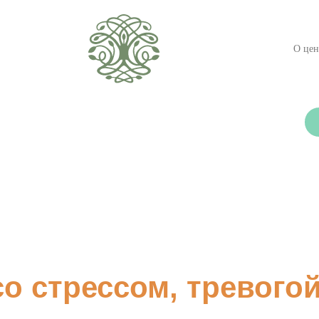
О цен
со стрессом, тревого