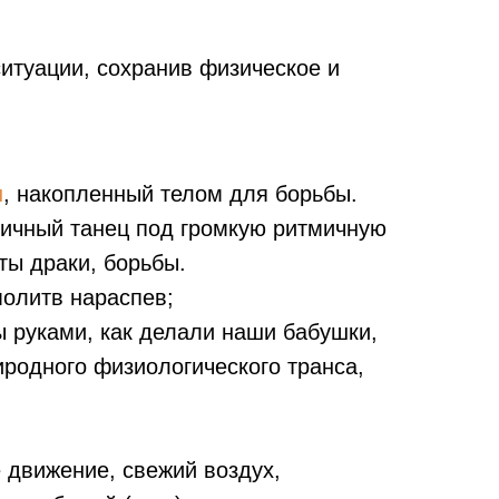
итуации, сохранив физическое и
н
, накопленный телом для борьбы.
ргичный танец под громкую ритмичную
ты драки, борьбы.
молитв нараспев;
ы руками, как делали наши бабушки,
иродного физиологического транса,
 движение, свежий воздух,